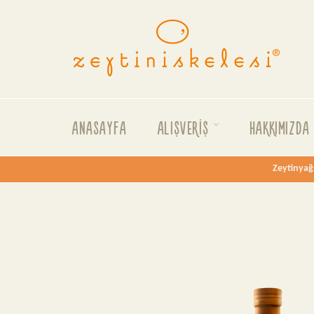
İçeriği
Geç
ANASAYFA
ALIŞVERİŞ
HAKKIMIZD
Zeytinyağı