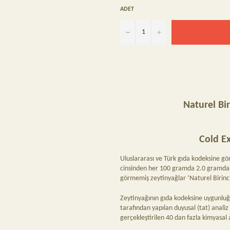
ADET
−
+
Naturel Bir
Cold Ex
Uluslararası ve Türk gıda kodeksine gö
cinsinden her 100 gramda 2.0 gramdan f
görmemiş zeytinyağlar ‘Naturel Birinci’ 
Zeytinyağının gıda kodeksine uygunluğ
tarafından yapılan duyusal (tat) anali
gerçekleştirilen 40 dan fazla kimyasal 