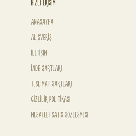
HIZLI ERİŞİM
ANASAYFA
ALIŞVERİŞ
İLETİŞİM
İADE ŞARTLARI
TESLİMAT ŞARTLARI
GİZLİLİK POLİTİKASI
MESAFELİ SATIŞ SÖZLEŞMESİ