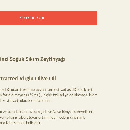
STOKTA YOK
inci Soğuk Sıkım Zeytinyağı
tracted Virgin Olive Oil
re doğrudan tüketime uygun, serbest yağ asitliği oleik asit
azla olmayan (< % 2.0) , hiçbir fiziksel ya da kimyasal işlem
zeytinyağı olarak sınıflandırılır.
u ve standartları, uzman gıda ve/veya kimya mühendisleri
z ve gelişmiş laboratuvar ortamında modern cihazlarla
analizler sonucu belirlenir.