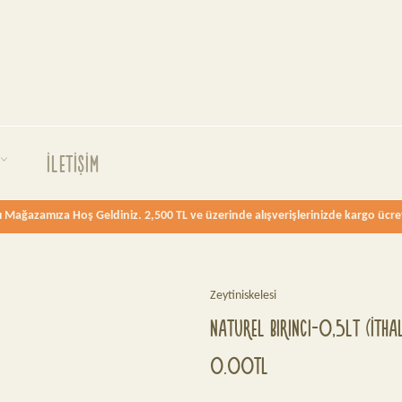
A
İLETİŞİM
 Mağazamıza Hoş Geldiniz. 2,500 TL ve üzerinde alışverişlerinizde kargo ücrets
Zeytiniskelesi
NATUREL BIRINCI-0,5LT (İTHA
Fiyat
0.00TL