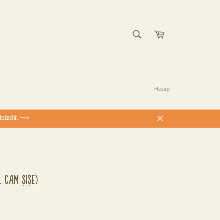
Sepet
ARAMA
Ara
Hesap
izdir. --->
Kapat
L CAM ŞIŞE)